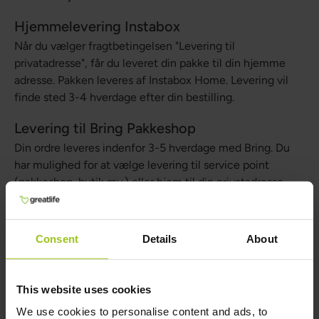
Hjemmelevering Instabox
Når du vælger fragtbetingelsen "Levering til
privatadresse", får du leveret din pakke til din hjemme
adresse. Pakken leveres af Instabox Home. Levering vil
finde sted 3-4 hverdage efter din bestilling.
Levering til Bring Pakkeshop
Din ordre leveres indenfor 3-5 hverdage med Bring. Du
har mulighed for at vælge levering til service point
(pakkeshop, butik mv.) eller hjem til din privatadresse.
Fragtpriser
Aktuelle fragtpriser vises i checkout.
Consent
Details
About
Spor din pakke
Når din ordre er sendt fra vores lager, modtager du en e-
This website uses cookies
mail med et trackingnummer, så du nemt kan følge din
We use cookies to personalise content and ads, to
levering.
Du kan også spore din pakke her
.