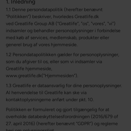
1. Inledning
1.1 Denne persondatapolitik (herefter benævnt
”Politikken”) beskriver, hvorledes Greatlife.dk
ved Greatlife Group AB (”Greatlife”, "os", "vores", "vi")
indsamler og behandler personoplysninger i forbindelse
med køb af services, medlemskab, produkter eller
generel brug af vores hjemmeside.
1.2 Persondatapolitikken gælder for personoplysninger,
som du afgiver til os, eller som vi indsamler via
Greatlife hjemmeside,
www.greatlife.dk("Hjemmesiden").
1.3 Greatlife er dataansvarlig for dine personoplysninger.
Al henvendelse til Greatlife kan ske via
kontaktoplysningerne anført under pkt. 10.
Politikken er formuleret og gjort tilgængelig for at
overholde databeskyttelsesforordningen (2016/679 of
27. april 2016) (herefter benævnt ”GDPR”) og reglerne
heri om oplysningspligt.