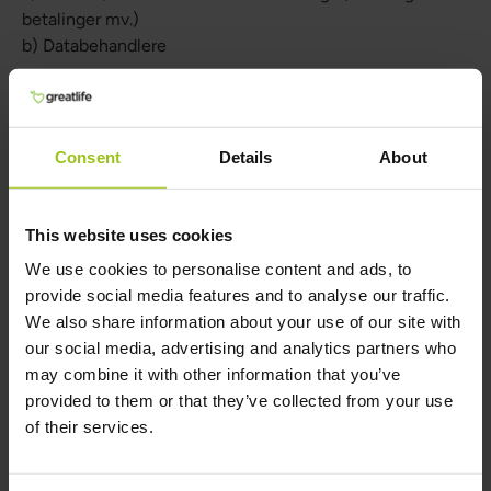
betalinger mv.)
b) Databehandlere
6.3 Vi bruger generelt forskellige eksterne og
professionelle virksomheder som leverandører og
samarbejdspartnere til at levere eller assistere os med at
Consent
Details
About
levere vores services og produkter. De eksterne
virksomheder vil ikke modtage eller behandle
personoplysninger, medmindre lovgivningen tillader
This website uses cookies
overførsel og behandling heraf.
We use cookies to personalise content and ads, to
Hvis de eksterne virksomheder eller samarbejdspartnere
provide social media features and to analyse our traffic.
er databehandlere for os, sker deres behandling af
We also share information about your use of our site with
personoplysninger altid i henhold til en
our social media, advertising and analytics partners who
databehandleraftale, som opfylder lovgivningens krav
may combine it with other information that you’ve
hertil
provided to them or that they’ve collected from your use
Hvis de eksterne virksomheder eller samarbejdspartnere
of their services.
er selvstændige dataansvarlige, sker deres behandling af
personoplysninger i overensstemmelse med deres egen