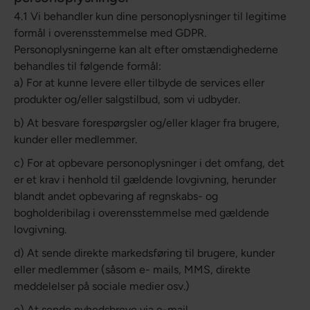
4.1 Vi behandler kun dine personoplysninger til legitime
formål i overensstemmelse med GDPR.
Personoplysningerne kan alt efter omstændighederne
behandles til følgende formål:
a) For at kunne levere eller tilbyde de services eller
produkter og/eller salgstilbud, som vi udbyder.
b) At besvare forespørgsler og/eller klager fra brugere,
kunder eller medlemmer.
c) For at opbevare personoplysninger i det omfang, det
er et krav i henhold til gældende lovgivning, herunder
blandt andet opbevaring af regnskabs- og
bogholderibilag i overensstemmelse med gældende
lovgivning.
d) At sende direkte markedsføring til brugere, kunder
eller medlemmer (såsom e- mails, MMS, direkte
meddelelser på sociale medier osv.)
e) At sende nyhedsbreve via e-mail.