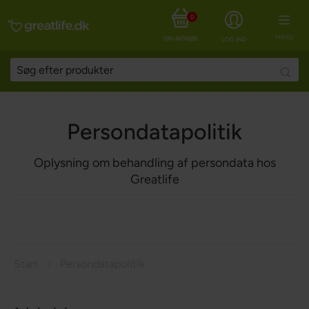
0
MENU
DIN INDKØBSKURV
LOG IND
Searc
Persondatapolitik
Oplysning om behandling af persondata hos
Greatlife
Start
Persondatapolitik