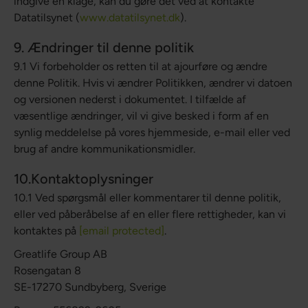
indgive en klage, kan du gøre det ved at kontakte
Datatilsynet (
www.datatilsynet.dk
).
9. Ændringer til denne politik
9.1 Vi forbeholder os retten til at ajourføre og ændre
denne Politik. Hvis vi ændrer Politikken, ændrer vi datoen
og versionen nederst i dokumentet. I tilfælde af
væsentlige ændringer, vil vi give besked i form af en
synlig meddelelse på vores hjemmeside, e-mail eller ved
brug af andre kommunikationsmidler.
10.Kontaktoplysninger
10.1 Ved spørgsmål eller kommentarer til denne politik,
eller ved påberåbelse af en eller flere rettigheder, kan vi
kontaktes på
[email protected]
.
Greatlife Group AB
Rosengatan 8
SE-17270 Sundbyberg, Sverige