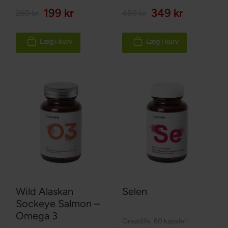
199 kr
349 kr
269 kr
489 kr
Læg i kurv
Læg i kurv
Wild Alaskan
Selen
Sockeye Salmon –
Omega 3
Greatlife
,
60 kapsler