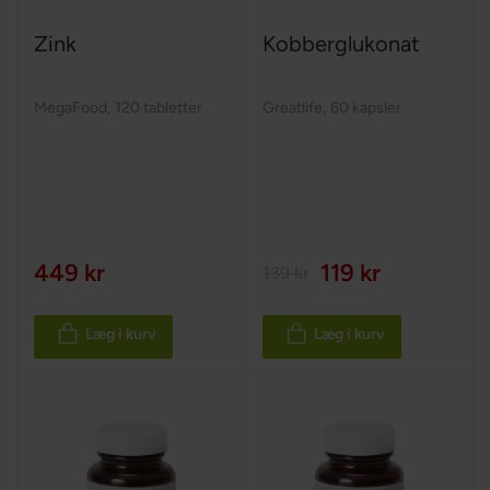
Zink
Kobberglukonat
MegaFood
,
120 tabletter
Greatlife
,
60 kapsler
449 kr
119 kr
139 kr
Læg i kurv
Læg i kurv