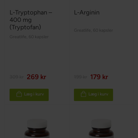
L-Tryptophan –
L-Arginin
400 mg
(Tryptofan)
Greatlife
,
60 kapsler
Greatlife
,
60 kapsler
269 kr
179 kr
309 kr
199 kr
Læg i kurv
Læg i kurv