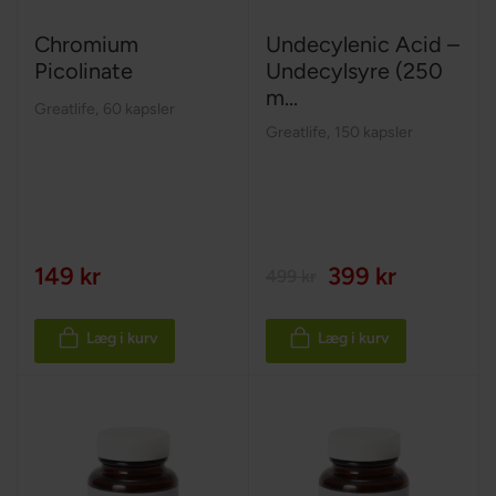
Chromium
Undecylenic Acid –
Picolinate
Undecylsyre (250
m...
Greatlife
,
60 kapsler
Greatlife
,
150 kapsler
149 kr
399 kr
499 kr
Læg i kurv
Læg i kurv