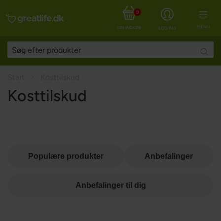
0
MENU
DIN INDKØBSKURV
LOG IND
Searc
Start
Kosttilskud
Kosttilskud
Populære produkter
Anbefalinger
Anbefalinger til dig