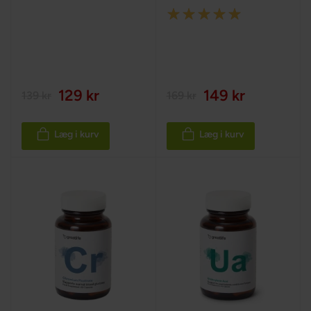
Rating:
100%
129 kr
149 kr
139 kr
169 kr
Læg i kurv
Læg i kurv