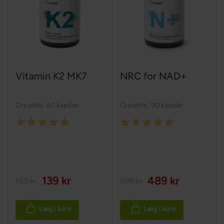
Vitamin K2 MK7
NRC for NAD+
Greatlife
,
60 kapsler
Greatlife
,
90 kapsler
Rating:
Rating:
100%
100%
139 kr
489 kr
159 kr
699 kr
Læg i kurv
Læg i kurv