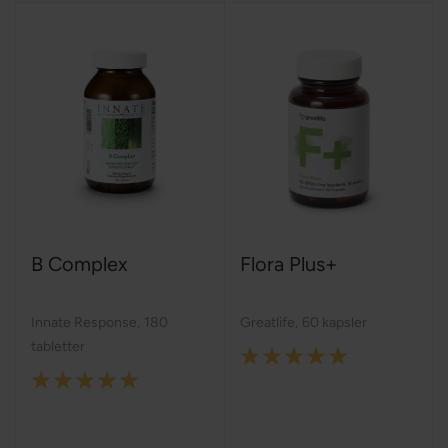
B Complex
Flora Plus+
Innate Response
,
180
Greatlife
,
60 kapsler
tabletter
Rating:
Rating:
100%
100%