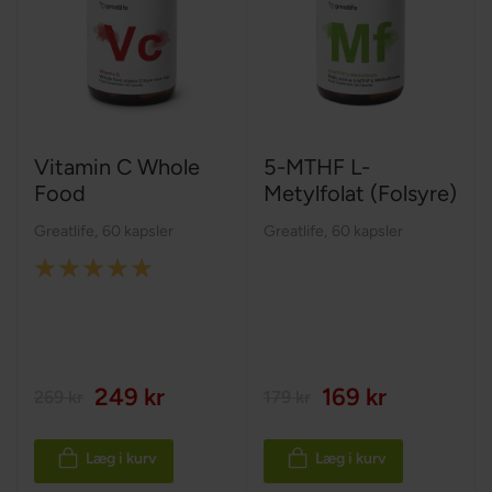
Vitamin C Whole
5-MTHF L-
Food
Metylfolat (Folsyre)
Greatlife
,
60 kapsler
Greatlife
,
60 kapsler
Rating:
100%
249 kr
169 kr
269 kr
179 kr
Læg i kurv
Læg i kurv