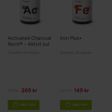
Activated Charcoal
Iron Plus+
Norit® – Aktivt kul
Greatlife
,
60 kapsler
Greatlife
,
60 kapsler
269 kr
149 kr
399 kr
249 kr
Læg i kurv
Læg i kurv