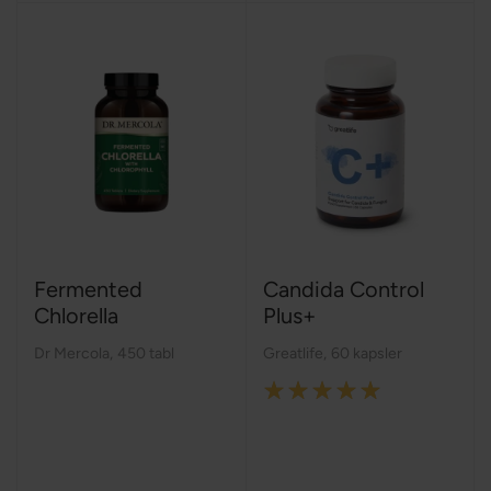
Fermented
Candida Control
Chlorella
Plus+
Dr Mercola
,
450 tabl
Greatlife
,
60 kapsler
Rating:
100%