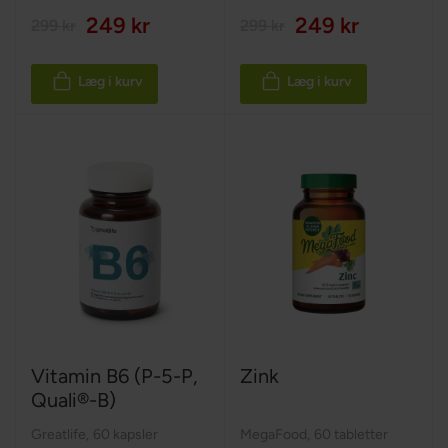
249 kr
249 kr
299 kr
299 kr
Læg i kurv
Læg i kurv
Vitamin B6 (P-5-P,
Zink
Quali®-B)
Greatlife
,
60 kapsler
MegaFood
,
60 tabletter