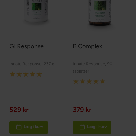
GI Response
B Complex
Innate Response
,
237 g
Innate Response
,
90
tabletter
Rating:
Rating:
100%
100%
529 kr
379 kr
Læg i kurv
Læg i kurv