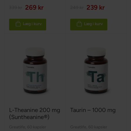
269 kr
239 kr
339 kr
249 kr
Læg i kurv
Læg i kurv
L-Theanine 200 mg
Taurin – 1000 mg
(Suntheanine®)
Greatlife
,
60 kapsler
Greatlife
,
60 kapsler