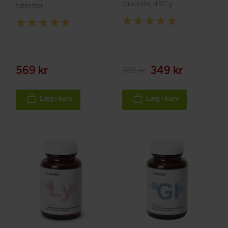
Greatlife
,
450 g
tabletter
Rating:
Rating:
100%
100%
569 kr
349 kr
389 kr
Læg i kurv
Læg i kurv