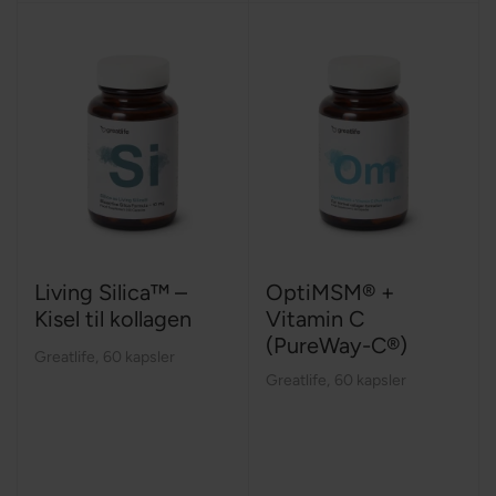
Living Silica™ –
OptiMSM® +
Kisel til kollagen
Vitamin C
(PureWay-C®)
Greatlife
,
60 kapsler
Greatlife
,
60 kapsler