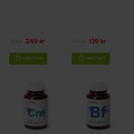
249 kr
139 kr
339 kr
209 kr
Læg i kurv
Læg i kurv