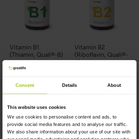
Vitamin B1
Vitamin B2
(Thiamin, Quali®-B)
(Riboflavin, Quali®-
B)
Greatlife
,
60 kapsler
Greatlife
,
60 kapsler
Consent
Details
About
This website uses cookies
249 kr
249 kr
299 kr
299 kr
We use cookies to personalise content and ads, to
provide social media features and to analyse our traffic.
Læg i kurv
Læg i kurv
We also share information about your use of our site with