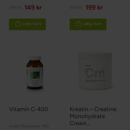
149 kr
199 kr
199 kr
399 kr
Læg i kurv
Læg i kurv
Vitamin C-400
Kreatin – Creatine
Monohydrate
Creavi...
Innate Response
,
180