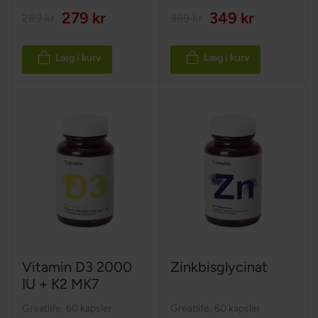
279 kr
349 kr
289 kr
369 kr
Læg i kurv
Læg i kurv
Vitamin D3 2000
Zinkbisglycinat
IU + K2 MK7
Greatlife
,
60 kapsler
Greatlife
,
60 kapsler