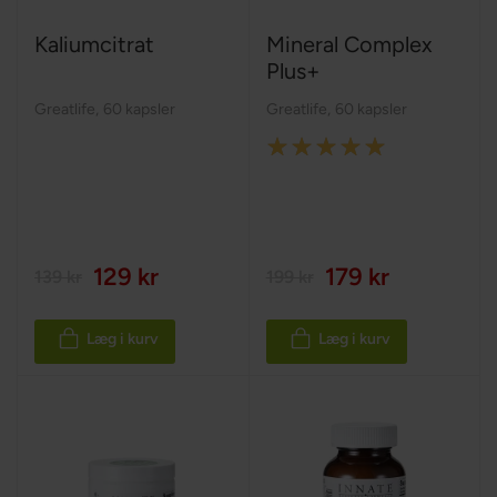
Kaliumcitrat
Mineral Complex
Plus+
Greatlife
,
60 kapsler
Greatlife
,
60 kapsler
Rating:
100%
129 kr
179 kr
139 kr
199 kr
Læg i kurv
Læg i kurv