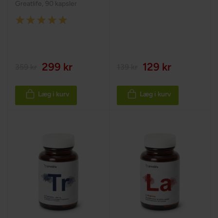
Greatlife
,
90 kapsler
Rating:
100%
299 kr
129 kr
359 kr
139 kr
Læg i kurv
Læg i kurv