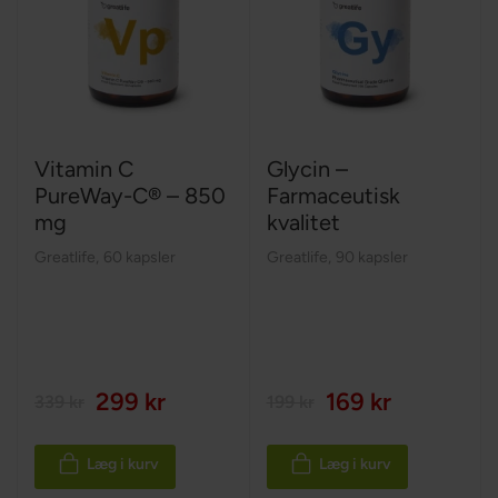
Vitamin C
Glycin –
PureWay-C® – 850
Farmaceutisk
mg
kvalitet
Greatlife
,
60 kapsler
Greatlife
,
90 kapsler
299 kr
169 kr
339 kr
199 kr
Læg i kurv
Læg i kurv