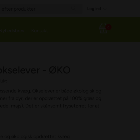
Log ind
h
Search
0
Nyhedsbrev
Kontakt
Din indkøbskurv
kselever - ØKO
dukt
æssende kvæg. Okselever er både økologisk og
er fra dyr, der er opdrættet på 100% græs og
vede, majs). Det er skånsomt frysetørret for at
de og økologisk opdrættet kvæg