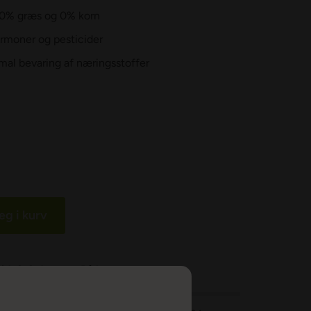
00% græs og 0% korn
hormoner og pesticider
mal bevaring af næringsstoffer
g i kurv
id: 2-3 dage
På lager