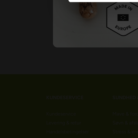
antibiotika, vækstho
tilsætningsstoffer, f
okselever.
Lever er rig på vita
tilgængeligt hæmjern
findes i leveren. Nat
KUNDESERVICE
SUNDHED 
Kundeservice
Mave & for
Levering & retur
Søvn & afsl
Handelsbetingelser
Stress & en