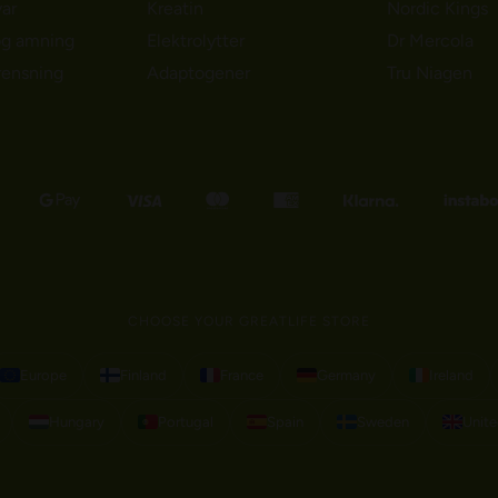
ar
Kreatin
Nordic Kings
og amning
Elektrolytter
Dr Mercola
rensning
Adaptogener
Tru Niagen
CHOOSE YOUR GREATLIFE STORE
Europe
Finland
France
Germany
Ireland
Hungary
Portugal
Spain
Sweden
Unit