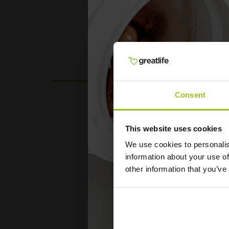
Consent
Produktbeskrivelse
This website uses cookies
We use cookies to personalis
information about your use of
other information that you’ve
Græsopdrætt
Økologisk okselever
Okselever kommer fra
majs). Græsfodret oks