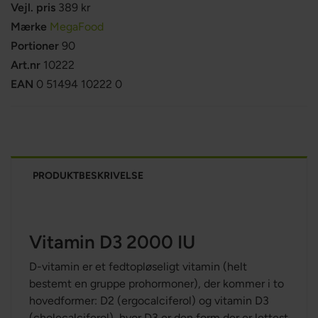
Vejl. pris
389 kr
Mærke
MegaFood
Portioner
90
Art.nr
10222
EAN
0 51494 10222 0
PRODUKTBESKRIVELSE
Vitamin D3 2000 IU
D-vitamin er et fedtopløseligt vitamin (helt
bestemt en gruppe prohormoner), der kommer i to
hovedformer: D2 (ergocalciferol) og vitamin D3
(cholecalciferol), hvor D3 er den form der er lettest