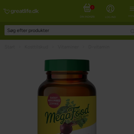
0
MEN
DIN INDKØBSKURV
LOG IND
Start
Kosttilskud
Vitaminer
D-vitamin