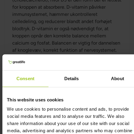
for kroppen at absorbere. D-vitamin påvirker
immunsystemet, hæmmer ukontrolleret
celledeling, og reducerer blandt andet forhøjet
blodtryk. D-vitamin er også nødvendigt for, at
kroppen opnår den korrekte balance mellem
calcium og fosfat. Balancen er vigtig for dannelsen
af knoglevæv, korrekt funktion af nervesystemet.
Mild mangel på D-vitamin fører til masser af diffuse
sundhedsproblemer som kramper, energitab, tand
sygdom og øget hjertefrekvens. Alvorlig mangel på
Consent
Details
About
D-vitamin fører til rickets (også kaldet engelsk
syge), som er et samlet navn for utilstrækkelig
opbevaring af calcium og fosfor i knoglestrukturen.
This website uses cookies
We use cookies to personalise content and ads, to provide
social media features and to analyse our traffic. We also
DOSERING OG INGREDIENSER
share information about your use of our site with our social
media, advertising and analytics partners who may combine i
ANMELDELSER