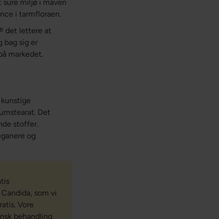
 sure miljø i maven
nce i tarmfloraen.
 det lettere at
 bag sig er
på markedet.
 kunstige
iumstearat. Det
nde stoffer.
eganere og
tis
 Candida, som vi
ratis. Vore
insk behandling