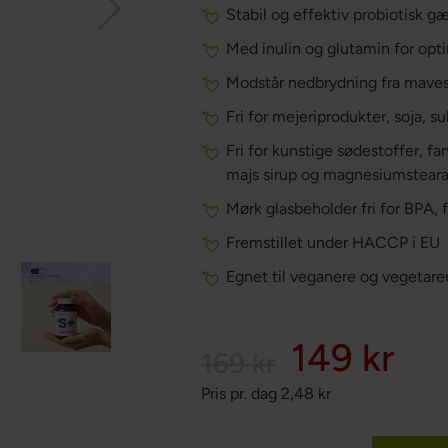
Stabil og effektiv probiotisk g
Med inulin og glutamin for op
Modstår nedbrydning fra maves
Fri for mejeriprodukter, soja, 
Fri for kunstige sødestoffer, fa
majs sirup og magnesiumsteara
Mørk glasbeholder fri for BPA, 
Fremstillet under HACCP i EU
Egnet til veganere og vegetare
149 kr
169 kr
Pris pr. dag
2,48
kr