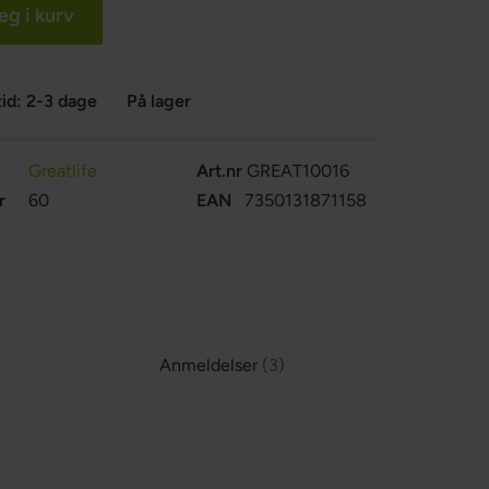
g i kurv
id: 2-3 dage
På lager
Greatlife
Art.nr
GREAT10016
r
60
EAN
7350131871158
Anmeldelser
3