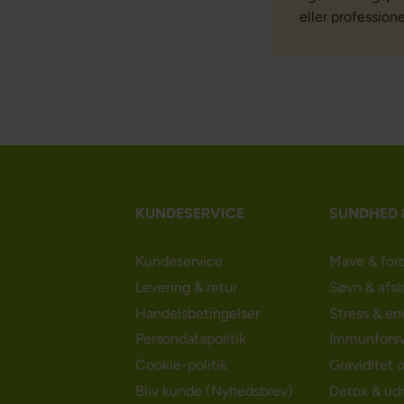
eller profession
KUNDESERVICE
SUNDHED 
Kundeservice
Mave & for
Levering & retur
Søvn & afsl
Handelsbetingelser
Stress & en
Persondatapolitik
Immunforsv
Cookie-politik
Graviditet 
Bliv kunde (Nyhedsbrev)
Detox & ud