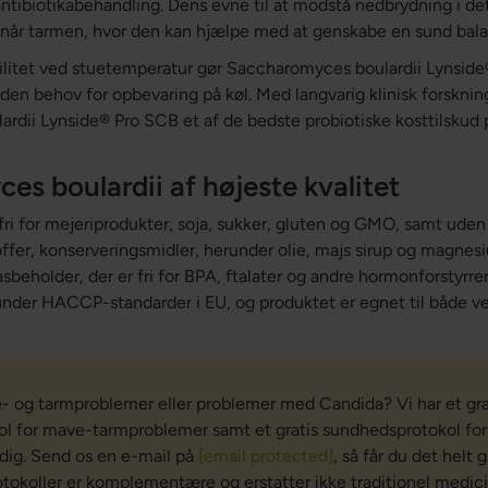
ntibiotikabehandling. Dens evne til at modstå nedbrydning i det
t når tarmen, hvor den kan hjælpe med at genskabe en sund bala
ilitet ved stuetemperatur gør Saccharomyces boulardii Lynside®
en behov for opbevaring på køl. Med langvarig klinisk forskning
rdii Lynside® Pro SCB et af de bedste probiotiske kosttilskud 
s boulardii af højeste kvalitet
 fri for mejeriprodukter, soja, sukker, gluten og GMO, samt uden
offer, konserveringsmidler, herunder olie, majs sirup og magnes
asbeholder, der er fri for BPA, ftalater og andre hormonforstyrre
 under HACCP-standarder i EU, og produktet er egnet til både v
e- og tarmproblemer eller problemer med Candida? Vi har et gra
l for mave-tarmproblemer samt et gratis sundhedsprotokol for
 dig. Send os en e-mail på
[email protected]
, så får du det helt g
okoller er komplementære og erstatter ikke traditionel medic