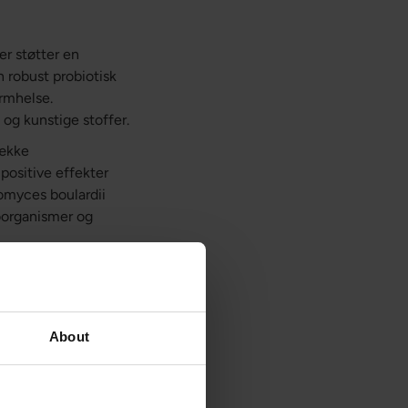
er støtter en
 robust probiotisk
armhelse.
 og kunstige stoffer.
række
positive effekter
romyces boulardii
oorganismer og
fungerer ved at
Den producerer også
ktorer, som
an nå tarmen i aktiv
About
ion og regulere