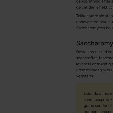
genopretning efter a
gør, at den effektiv
Takket være sin stab
opbevare og bruge ud
Saccharomyces boula
Saccharomyce
Dette kosttilskud er
sødestoffer, farvest
leveres i et mørkt gl
Fremstillingen sker
vegetarer.
Lider du af mav
sundhedsprotoko
gerne sender til
egenomsorgsprot