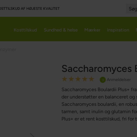
OSTTILSKUD AF HØJESTE KVALITET
Searc
Kosttilskud
Sundhed & helse
Mærker
Inspiration
Enzymer
Saccharomyces B
Rating:
Anmeldelser
3
100
100
% of
Saccharomyces Boulardii Plus+ fra G
der understøtter en balanceret og
Saccharomyces boulardii, en robust
tarmen, samt inulin og glutamin f
Plus+ er et rent kosttilskud, fri for