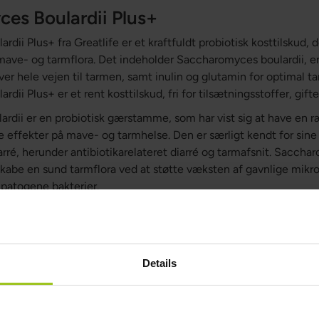
es Boulardii Plus+
ii Plus+ fra Greatlife er et kraftfuldt probiotisk kosttilskud, d
ave- og tarmflora. Det indeholder Saccharomyces boulardii, en
r hele vejen til tarmen, samt inulin og glutamin for optimal t
ii Plus+ er et rent kosttilskud, fri for tilsætningsstoffer, gifte
rdii er en probiotisk gærstamme, som har vist sig at have en 
ffekter på mave- og tarmhelse. Den er særligt kendt for sine 
arré, herunder antibiotikarelateret diarré og tarmafsnit. Saccha
kabe en sund tarmflora ved at støtte væksten af gavnlige mikr
atogene bakterier.
ccharomyces boulardii en levende, ikke-patogen gærsvamp, der 
emet i tarmen og støtte barrierefunktionen i tarmslimhinden. 
r hjælper med at beskytte tarmens mikroflora mod skadelige fa
infektion. Dens modstandsdygtighed mod mavesyre gør, at den k
Details
give sine sundhedsmæssige fordele.
 Saccharomyces boulardii kan hjælpe med at reducere inflammat