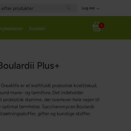
Log ind
h
Search
0
Nyhedsbrev
Kontakt
Din indkøbskurv
oulardii Plus+
reatlife er et kraftfuldt probiotisk kosttilskud,
 sund mave- og tarmflora. Det indeholder
 probiotisk stamme, der overlever hele vejen til
or optimal tarmhelse. Saccharomyces Boulardii
 tilsætningsstoffer, gifter og kunstige stoffer.