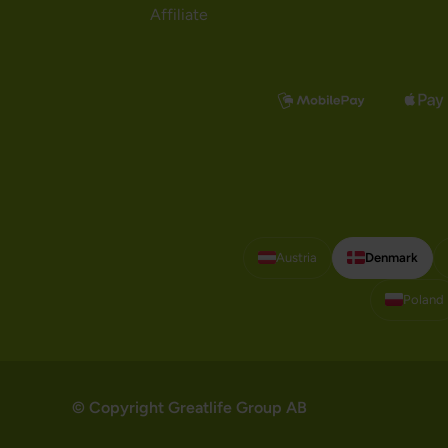
Affiliate
Austria
Denmark
Poland
© Copyright Greatlife Group AB