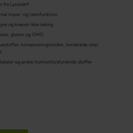
ær fra Lynside®
timal mave- og tarmfunktion
yre og kræver ikke køling
sukker, gluten og GMO
rvestoffer, konserveringsmidler, herderede olier,
t
ftalater og andre hormonforstyrrende stoffer
r