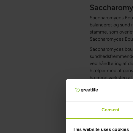
Saccharomyc
Saccharomyces Boulard
balanceret og sund m
stamme, som overleve
Saccharomyces Boulard
Saccharomyces boula
sundhedsfremmende e
ved håndtering af di
hjælper med at gens
hæmme væksten af p
Biologisk set er Sa
stimulere immunsyst
en række stoffer, de
inflammation eller 
Consent
form, hvor den kan 
Studier har vist, at
This website uses cookies