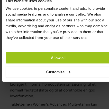
This website uses cookies
næringsstoffer, der bidrager til en normal dannelse
af kollagen, hvilket igen er vigtigt for hudens og
We use cookies to personalise content and ads, to provide
tandkødets sundhed. Women's Advanced
social media features and to analyse our traffic. We also
Multivitamin indeholder også selen, som bidrager
share information about your use of our site with our social
til god skjoldbruskkirtelfunktion og til
media, advertising and analytics partners who may combine i
vedligeholdelse af normalt hår og negle. Women's
with other information that you’ve provided to them or that
Advanced Multivitamin indeholder methyleret B12
they’ve collected from your use of their services.
og folat samt den aktive form for vitamin B6, der
hjælper med at regulere hormonaktivitet.
Næringsstofferne i Women's Advanced
Allow all
Multivitamin bidrager også til et velfungerende
nervesystem, til at bevare god muskelfunktion, og
Customize
til at reducere træthed og udmattelse. Cholin
indeholdt i Women's Advanced Multivitamin
bidrager til normal homocystein omsætning, til et
normalt fedtstofskifte og til at opretholde en god
leverfunktion.
Tabletterne i Women's Advanced Multivitamin kan