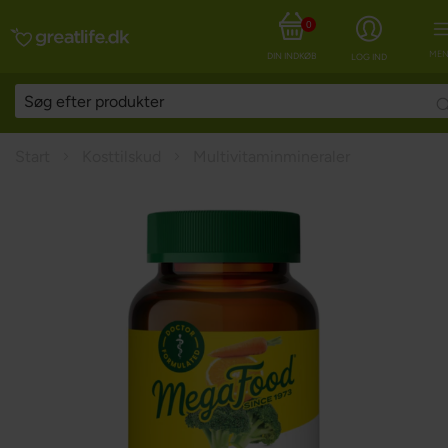
0
MEN
DIN INDKØBSKURV
LOG IND
Start
Kosttilskud
Multivitaminmineraler