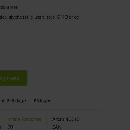
roblemer.
cider, glyphosat, gluten, soja, GMO'er og
g i kurv
id: 2-3 dage
På lager
Innate Response
Art.nr
40010
r
90
EAN