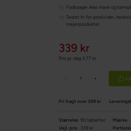
Forårsager ikke mave og tarmp
Testet fri for pesticider, herbi
mejeriprodukter.
339 kr
Pris pr. dag
3,77
kr
Læ
-
+
Fri fragt over 599 kr
Leveringst
Størrelse
90 tabletter
Mærke
Vejl. pris
339 kr
Portione