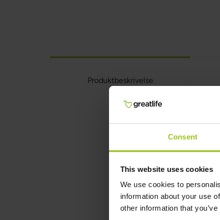
Produktbeskrivelse
Consent
Iron Respon
Iron Response er et 
This website uses cookies
røde blodlegemer. De
We use cookies to personalis
Den indeholder jern,
information about your use of
syretransport i kro
other information that you’ve
forårsager ikke mav