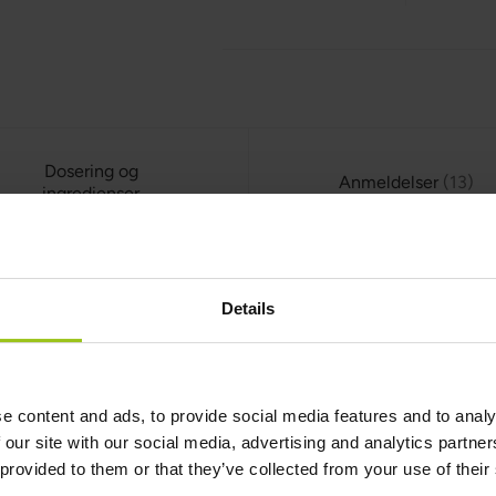
Dosering og
Anmeldelser
13
ingredienser
Details
se
kosttilskud baseret på Whole Foods og Raw Food, der bidrager t
t indeholder også vitamin B12, folinsyre, C-vitamin, rødbeder, 
e content and ads, to provide social media features and to analy
 der også bidrager til den normale dannelse af hæmoglobin og t
 our site with our social media, advertising and analytics partn
ppen. Iron Response hjælper med at reducere udmattelse og træt
 provided to them or that they’ve collected from your use of their
e og tarmproblemer.