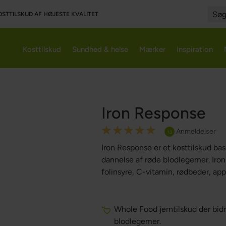
OSTTILSKUD AF HØJESTE KVALITET
Searc
Kosttilskud
Sundhed & helse
Mærker
Inspiration
Iron Response
Rating:
Anmeldelser
13
100
100
% of
Iron Response er et kosttilskud ba
dannelse af røde blodlegemer. Iron
folinsyre, C-vitamin, rødbeder, app
Whole Food jerntilskud der bidr
blodlegemer.