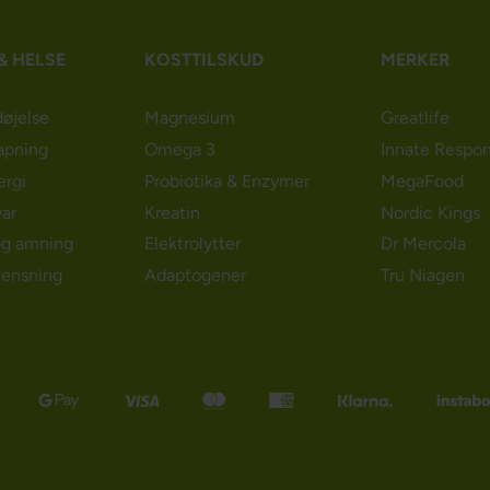
& HELSE
KOSTTILSKUD
MERKER
døjelse
Magnesium
Greatlife
apning
Omega 3
Innate Respo
ergi
Probiotika & Enzymer
MegaFood
ar
Kreatin
Nordic Kings
og amning
Elektrolytter
Dr Mercola
rensning
Adaptogener
Tru Niagen