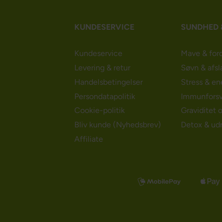
KUNDESERVICE
SUNDHED 
Kundeservice
Mave & for
Levering & retur
Søvn & afsl
Handelsbetingelser
Stress & en
Persondatapolitik
Immunforsv
Cookie-politik
Graviditet 
Bliv kunde (Nyhedsbrev)
Detox & ud
Affiliate