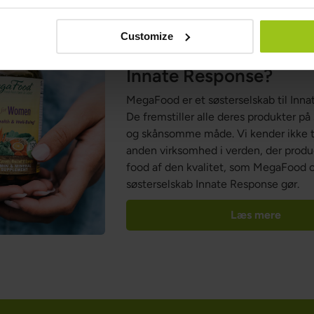
Customize
Hvorfor valgte vi Meg
Innate Response?
MegaFood er et søsterselskab til Inna
De fremstiller alle deres produkter 
og skånsomme måde. Vi kender ikke t
anden virksomhed i verden, der prod
food af den kvalitet, som MegaFood 
søsterselskab Innate Response gør.
Læs mere