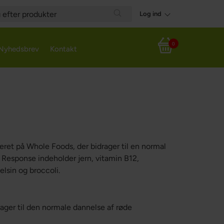
Log ind
h
Search
0
Nyhedsbrev
Kontakt
Din indkøbskurv
seret på Whole Foods, der bidrager til en normal
 Response indeholder jern, vitamin B12,
elsin og broccoli.
ager til den normale dannelse af røde