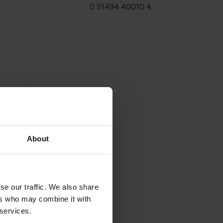
0 51494 40010 4
About
il normal dannelse af
appelsin og broccoli.
se our traffic. We also share
il normal
ers who may combine it with
hed. Iron Response
 services.