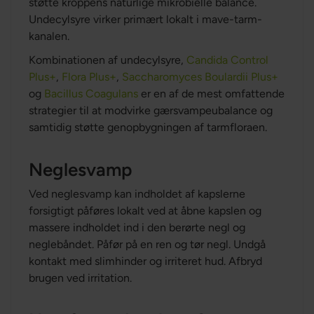
støtte kroppens naturlige mikrobielle balance.
Undecylsyre virker primært lokalt i mave-tarm-
kanalen.
Kombinationen af undecylsyre,
Candida Control
Plus+
,
Flora Plus+
,
Saccharomyces Boulardii Plus+
og
Bacillus Coagulans
er en af de mest omfattende
strategier til at modvirke gærsvampeubalance og
samtidig støtte genopbygningen af tarmfloraen.
Neglesvamp
Ved neglesvamp kan indholdet af kapslerne
forsigtigt påføres lokalt ved at åbne kapslen og
massere indholdet ind i den berørte negl og
neglebåndet. Påfør på en ren og tør negl. Undgå
kontakt med slimhinder og irriteret hud. Afbryd
brugen ved irritation.