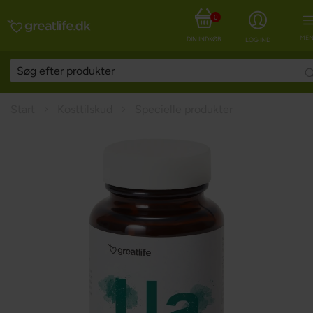
0
MEN
DIN INDKØBSKURV
LOG IND
Start
Kosttilskud
Specielle produkter