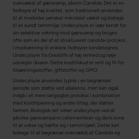
overvækst af gærsvamp, såsom Candida. Det er en
fedtsyre af høj kvalitet, som traditionelt anvendes
til at modvirke uønsket mikrobiel vækst og bidrage
til et sundt tarmmiljø. Undecylsyre er især kendt for
sin selektive virkning mod gærsvamp og bruges
ofte som en del af et struktureret candida-protokol.
I modsætning til enklere fedtsyrer kendetegnes
Undecylsyre fra Greatlife af høj renhed og nøje
udvalgte råvarer. Dette kosttilskud er rent og fri for
tilsætningsstoffer, giftstoffer og GMO.
Undecylsyre anvendes typisk i en begrænset
periode som støtte ved ubalance, men kan også
indgå i et mere langsigtet protokol i kombination
med kosttilpasning og andre tiltag, der støtter
tarmen. Biologisk set virker undecylsyre ved at
påvirke gærsvampens cellemembran og dens evne
til at vokse og hæfte sig i tarmmiljøet. Dette kan
bidrage til at begrænse overvækst af Candida og