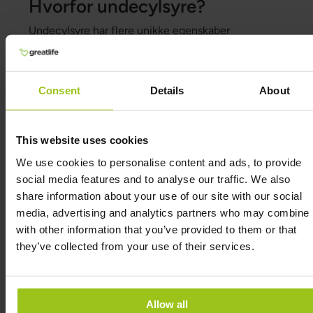
Hvorfor undecylsyre?
Undecylsyre har flere unikke egenskaber
sammenlignet med mange andre kosttilskud, der
anvendes ved candida og svamperelateret
ubalance:
Consent
Details
About
Støtte ved candida og
gærsvampeubalance
This website uses cookies
Undecylsyre anvendes traditionelt til at modvirke
overvækst af gærsvamp, såsom Candida.
We use cookies to personalise content and ads, to provide
social media features and to analyse our traffic. We also
Den kan bidrage til et mere balanceret mikrobielt
share information about your use of our site with our social
miljø i mave-tarm-kanalen.
media, advertising and analytics partners who may combine i
with other information that you’ve provided to them or that
Selektiv virkning i mave-tarm-kanalen
they’ve collected from your use of their services.
Undecylsyre virker primært lokalt i tarmen uden
at blive optaget i nævneværdig grad.
Dette gør den velegnet som målrettet støtte ved
Allow all