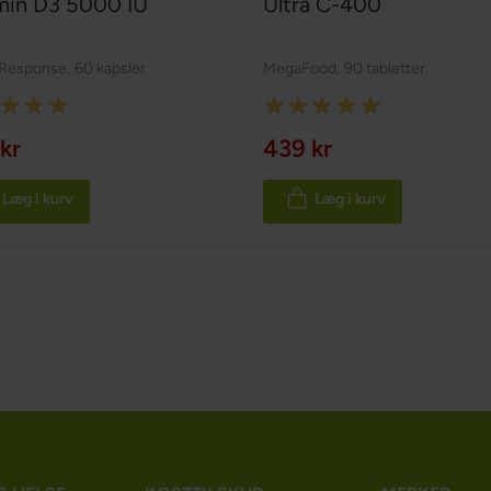
min D3 5000 IU
Ultra C-400
 Response
,
60 kapsler
MegaFood
,
90 tabletter
:
Rating:
100%
kr
439 kr
Læg i kurv
Læg i kurv