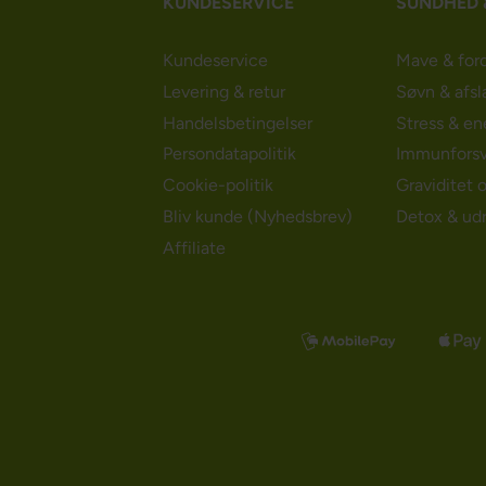
KUNDESERVICE
SUNDHED 
Kundeservice
Mave & for
Levering & retur
Søvn & afsl
Handelsbetingelser
Stress & en
Persondatapolitik
Immunforsv
Cookie-politik
Graviditet 
Bliv kunde (Nyhedsbrev)
Detox & ud
Affiliate