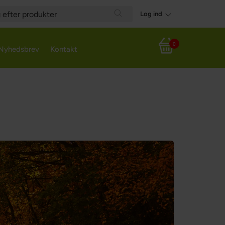
Log ind
h
Search
0
Nyhedsbrev
Kontakt
Din indkøbskurv