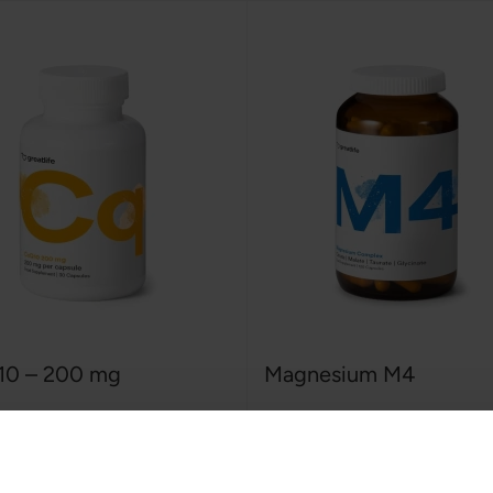
0 – 200 mg
Magnesium M4
fe
,
30 kapsler
Greatlife
,
120 kapsler
:
Rating: