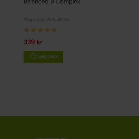
Balanced B Complex
MegaFood
,
90 tabletter
Rating:
100%
339 kr
Læg i kurv