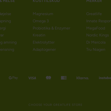
& HELSE
KOSTTILSKUD
MERKER
døjelse
Magnesium
Greatlife
apning
Omega 3
Innate Respo
ergi
Probiotika & Enzymer
MegaFood
ar
Kreatin
Nordic Kings
og amning
Elektrolytter
Dr Mercola
rensning
Adaptogener
Tru Niagen
CHOOSE YOUR GREATLIFE STORE