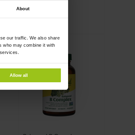
100%
589 kr
649 kr
About
Læg i kurv
se our traffic. We also share
ers who may combine it with
 services.
Allow all