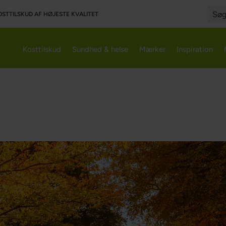
OSTTILSKUD AF HØJESTE KVALITET
Searc
Kosttilskud
Sundhed & helse
Mærker
Inspiration