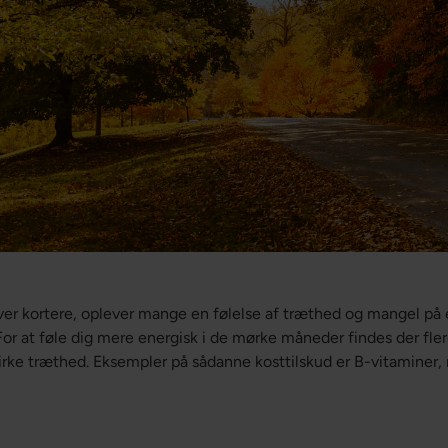
er kortere, oplever mange en følelse af træthed og mangel på e
or at føle dig mere energisk i de mørke måneder findes der flere
irke træthed. Eksempler på sådanne kosttilskud er B-vitaminer,