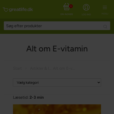
0
MENU
DIN INDKØBSKURV
LOG IND
Searc
Alt om E-vitamin
Start
Artikler & Inspiration
Alt om E-vitamin
Læsetid:
2-3 min