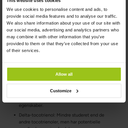
This website uses cookies
egenskaber.
We use cookies to personalise content and ads, to
Delta-tocopherol: Mindre aktiv end andre
provide social media features and to analyse our traffic.
tocopheroler, men bidrager stadig til at
We also share information about your use of our site with
bekæmpe oxidativ stress.
our social media, advertising and analytics partners who
Tocotrienoler
may combine it with other information that you’ve
provided to them or that they’ve collected from your use
Alfa-tocotrienol: Har stærke antioxidante og
of their services.
antiinflammatoriske effekter.
Beta-tocotrienol: Forskning om beta-
tocotrienol er begrænset, men det menes at
Allow all
have lignende egenskaber som de andre
tocotrienoler.
Customize
Gamma-tocotrienol: Kendt for sine
antioxidante og antiinflammatoriske
egenskaber.
Delta-tocotrienol: Mindre studeret end de
andre tocotrienoler, men har potentielle