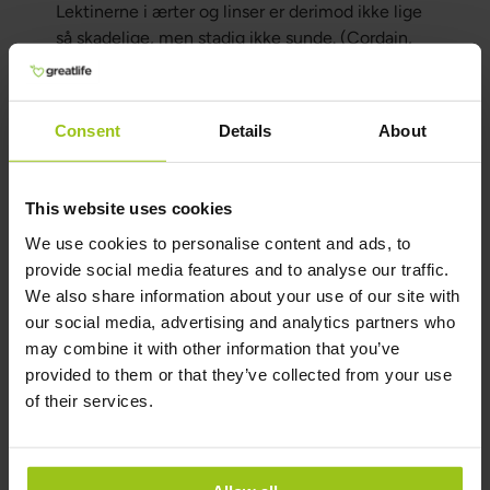
Lektinerne i ærter og linser er derimod ikke lige
så skadelige, men stadig ikke sunde. (Cordain,
L.)
Ifølge Shrivastava A et al. er et andet stof i soja,
som kroppen kan reagere på, saponiner. Disse er
Consent
Details
About
en anden form for antinæringsstoffer med
sæbelignende egenskaber, der kan skabe små
huller i tarmens slimhinde og gøre den mere
This website uses cookies
gennemtrængelig. Desværre ødelægges
We use cookies to personalise content and ads, to
saponinerne ikke ved kogning, men derimod ved
provide social media features and to analyse our traffic.
fermentering og spiring. Sojabønner har det
We also share information about your use of our site with
højeste indhold af saponiner af alle bælgfrugter,
our social media, advertising and analytics partners who
og de er særligt koncentrerede i isoleret
may combine it with other information that you’ve
sojaprotein. (Shrivastava A et al. 2006)
provided to them or that they’ve collected from your use
of their services.
Hvordan tilberedes soja
bedst?