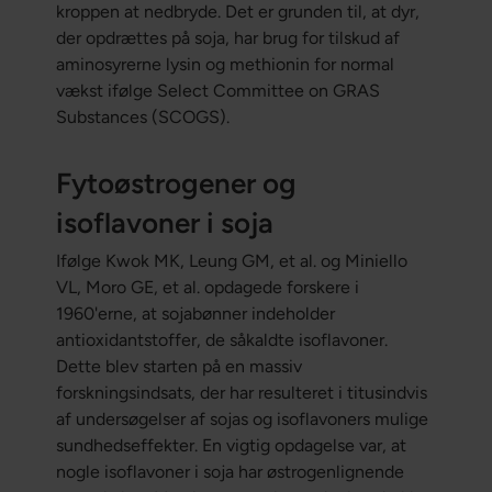
kroppen at nedbryde. Det er grunden til, at dyr,
der opdrættes på soja, har brug for tilskud af
aminosyrerne lysin og methionin for normal
vækst ifølge Select Committee on GRAS
Substances (SCOGS).
Fytoøstrogener og
isoflavoner i soja
Ifølge Kwok MK, Leung GM, et al. og Miniello
VL, Moro GE, et al. opdagede forskere i
1960'erne, at sojabønner indeholder
antioxidantstoffer, de såkaldte isoflavoner.
Dette blev starten på en massiv
forskningsindsats, der har resulteret i titusindvis
af undersøgelser af sojas og isoflavoners mulige
sundhedseffekter. En vigtig opdagelse var, at
nogle isoflavoner i soja har østrogenlignende