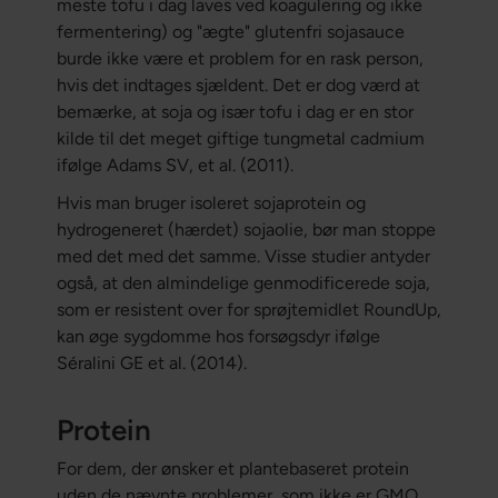
meste tofu i dag laves ved koagulering og ikke
fermentering) og "ægte" glutenfri sojasauce
burde ikke være et problem for en rask person,
hvis det indtages sjældent. Det er dog værd at
bemærke, at soja og især tofu i dag er en stor
kilde til det meget giftige tungmetal cadmium
ifølge Adams SV, et al. (2011).
Hvis man bruger isoleret sojaprotein og
hydrogeneret (hærdet) sojaolie, bør man stoppe
med det med det samme. Visse studier antyder
også, at den almindelige genmodificerede soja,
som er resistent over for sprøjtemidlet RoundUp,
kan øge sygdomme hos forsøgsdyr ifølge
Séralini GE et al. (2014).
Protein
For dem, der ønsker et plantebaseret protein
uden de nævnte problemer, som ikke er GMO,