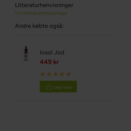
Litteraturhenvisninger
Vis litteraturhenvisninger
Andre købte også:
Iosol Jod
449 kr
Rating:
100%
Læg i kurv