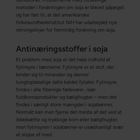
metoder i forskningen om soja er blevet påpeget
og har ført til, at det amerikanske
folkesundhedsinstitut NIH har udarbejdet nye
retningslinjer for fremtidig forskning om soja.
Antinæringsstoffer i soja
Et problem med soja er det høje indhold af
fytinsyre i bønnerne. Fytinsyre er et stof, der
binder sig til mineraler og danner
tungtopløselige salte kaldet fytater. Fytinsyre
findes i alle fiberrige fødevarer, især
fuldkornsprodukter og bælgfrugter – men det
findes i særligt store mængder i sojabønner.
Normalt kan man fjerne det meste af det ved at
iblødsætte og trykkoge korn eller bælgfrugter,
men fytinsyren i sojabønner er usædvanligt svær
at slippe af med.