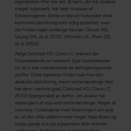
egenskaber. Man har set, at børn, der har drukket
meget sojamælk, har høje niveauer af
fytoøstrogener. Dette er blevet forbundet med
hormonel påvirkning som tidlig pubertet, men
der findes ingen endelige beviser. (Kwok MK,
Leung GM, et al. 2012), (Miniello VL, Moro GE,
et al. 2003).
Ifølge Setchell KD, Clerici C. kræves der
tilsyneladende en bestemt type tarmbakterier
for at vi kan metabolisere de østrogenlignende
stoffer. Disse bakterier findes især hos den
asiatiske befolkning, mens vesterlændinge ikke
har dem i samme grad. (Setchell KD, Clerici C.
2010) Spørgsmålet er derfor, om asiater har
større gavn af soja end vesterlændinge. Noget at
overveje i forbindelse med forskningen om soja
er, at den ofte udføres med meget høje doser og
nogle gange kun på sojaprotein eller enkelte
isoflavoner. Problemerne med forskellige