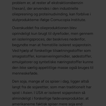
problem er, at rester af ekstraktionsbenzin
(hexan), der anvendes i den industrielle
oliepresning og proteinudvinding, kan forblive i
slutprodukterne ifølge Cornucopia Institute.
Overskuddet fra olieproduktionen blev
oprindeligt kun brugt til dyrefoder, men gennem
en isoleringsproces, der beskrives nedenfor,
begyndte man at fremstille isoleret sojaprotein.
Ved hjælp af forskellige tilsætningsstoffer som
smagsstoffer, konserveringsmidler, sødestoffer,
emulgatorer og syntetiske næringsstoffer kunne
den ikke særlig appetitlige masse også bruges til
menneskeføde.
Den soja, mange af os spiser i dag, ligger altså
langt fra de sojaretter, som man traditionelt har
spist i Asien. I USA er isoleret sojaprotein så
almindeligt i forskellige fødevareprodukter, at
amerikanerne faktisk spiser mere soja end