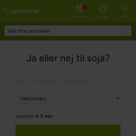
0
MENU
DIN INDKØBSKURV
LOG IND
Searc
Ja eller nej til soja?
Start
Artikler & Inspiration
Ja eller nej til soja?
Læsetid:
4-5 min