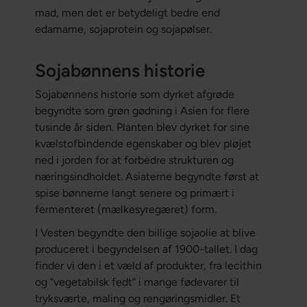
mad, men det er betydeligt bedre end
edamame, sojaprotein og sojapølser.
Sojabønnens historie
Sojabønnens historie som dyrket afgrøde
begyndte som grøn gødning i Asien for flere
tusinde år siden. Planten blev dyrket for sine
kvælstofbindende egenskaber og blev pløjet
ned i jorden for at forbedre strukturen og
næringsindholdet. Asiaterne begyndte først at
spise bønnerne langt senere og primært i
fermenteret (mælkesyregæret) form.
I Vesten begyndte den billige sojaolie at blive
produceret i begyndelsen af 1900-tallet. I dag
finder vi den i et væld af produkter, fra lecithin
og ”vegetabilsk fedt” i mange fødevarer til
tryksværte, maling og rengøringsmidler. Et