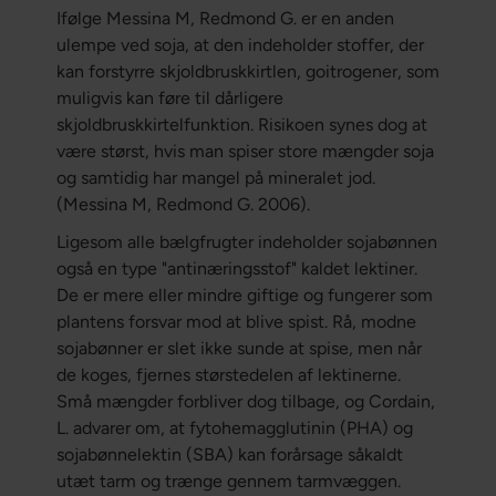
Ifølge Messina M, Redmond G. er en anden
ulempe ved soja, at den indeholder stoffer, der
kan forstyrre skjoldbruskkirtlen, goitrogener, som
muligvis kan føre til dårligere
skjoldbruskkirtelfunktion. Risikoen synes dog at
være størst, hvis man spiser store mængder soja
og samtidig har mangel på mineralet jod.
(Messina M, Redmond G. 2006).
Ligesom alle bælgfrugter indeholder sojabønnen
også en type "antinæringsstof" kaldet lektiner.
De er mere eller mindre giftige og fungerer som
plantens forsvar mod at blive spist. Rå, modne
sojabønner er slet ikke sunde at spise, men når
de koges, fjernes størstedelen af lektinerne.
Små mængder forbliver dog tilbage, og Cordain,
L. advarer om, at fytohemagglutinin (PHA) og
sojabønnelektin (SBA) kan forårsage såkaldt
utæt tarm og trænge gennem tarmvæggen.