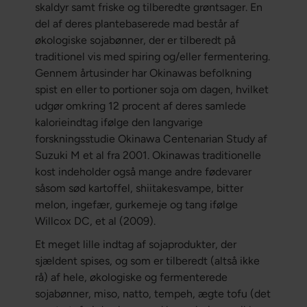
skaldyr samt friske og tilberedte grøntsager. En
del af deres plantebaserede mad består af
økologiske sojabønner, der er tilberedt på
traditionel vis med spiring og/eller fermentering.
Gennem årtusinder har Okinawas befolkning
spist en eller to portioner soja om dagen, hvilket
udgør omkring 12 procent af deres samlede
kalorieindtag ifølge den langvarige
forskningsstudie Okinawa Centenarian Study af
Suzuki M et al fra 2001. Okinawas traditionelle
kost indeholder også mange andre fødevarer
såsom sød kartoffel, shiitakesvampe, bitter
melon, ingefær, gurkemeje og tang ifølge
Willcox DC, et al (2009).
Et meget lille indtag af sojaprodukter, der
sjældent spises, og som er tilberedt (altså ikke
rå) af hele, økologiske og fermenterede
sojabønner, miso, natto, tempeh, ægte tofu (det