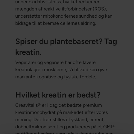
under oxidativt stress, hvilket reducerer
mængden af reaktive iltforbindelser (ROS),
understøtter mitokondriernes sundhed og kan
bidrage til at bremse cellernes aldring.
Spiser du plantebaseret? Tag
kreatin.
Vegetarer og veganere har ofte lavere
kreatinlagre i musklerne, så tilskud kan give
markante kognitive og fysiske fordele.
Hvilket kreatin er bedst?
Creavitalis® er i dag det bedste premium
kreatinmonohydrat på markedet efter vores
mening. Det fremstilles i Tyskland, er rent,
dobbeltmikroniseret og produceres på et GMP-
certificeret anlæg, som udelukkende arbejder