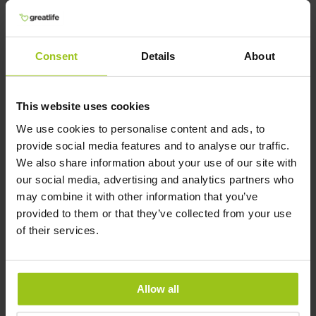
med kreatin, og derudover med IFS FOOD-
certificering. Det er 100 % vegansk og
formentlig det reneste alternativ, der findes.
Consent
Details
About
Forfatter
This website uses cookies
We use cookies to personalise content and ads, to
Forfatter:
provide social media features and to analyse our traffic.
Greatlife.dk ,
Bedst inden for sundhed
We also share information about your use of our site with
Lægeligt anmeldt af:
our social media, advertising and analytics partners who
Teresa Husén, Funktionel Medicinsk
may combine it with other information that you’ve
Ernæringsterapeut
provided to them or that they’ve collected from your use
of their services.
Opdateret:
18 Marts 2026
Allow all
Andre købte også: