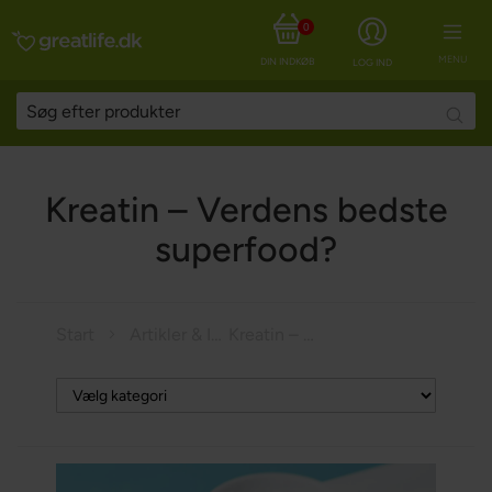
0
MENU
DIN INDKØBSKURV
LOG IND
Searc
Kreatin – Verdens bedste
superfood?
Start
Artikler & Inspiration
Kreatin – Verdens bedste superfood?