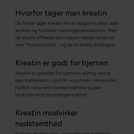
Hvorfor tager man kreatin
De fleste tager kreatin for at bygge muskler, øge
styrken og forbedre træningspræstationen. Men
de skjulte effekter på kroppen rækker langt ud
over fitnesscentret – og de er endnu kraftigere.
Kreatin er godt for hjernen
Kreatin er gavnligt for hjernens aldring ved at
øge fosfokreatin og ATP-resyntese i nerveceller,
hvilket reducerer mental træthed og kan
beskytte mod neurodegeneration.
Kreatin modvirker
nedstemthed
Kliniske studier viser, at kreatin kan forstærke