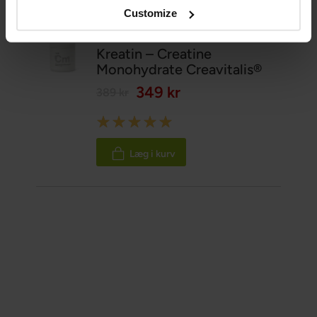
Customize
Kreatin – Creatine
Monohydrate Creavitalis®
349 kr
389 kr
Rating:
100%
Læg i kurv