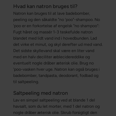
Hvad kan natron bruges til?
Natron kan bruges til at lave badebomber,
peeling og den såkaldte "no 'poo"-shampoo. No
'poo er en forkortelse af engelsk "no shampoo":
Fugt håret og massér 1-3 teskefulde natron
blandet med lidt vand ind i hovedbunden. Lad
det virke et minut, og skyl derefter ud med vand.
Det sidste skyllevand skal være en liter vand
med en halv deciliter æblecidereddike og
eventuelt nogle dråber æterisk olie. Brug no
'poo-vasken hver uge. Natron kan også bruges i
badebomber, tandpasta, deodorant, fodbad og
til saltpeeling.
Saltpeeling med natron
Lav en simpel saltpeeling ved at blande 1 del
havsalt, som du let morter, med 1 del natron og
nogle dråber æterisk olie. Skrub forsigtigt den