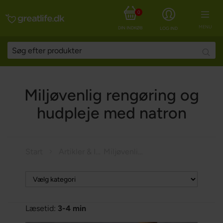
0
MENU
DIN INDKØBSKURV
LOG IND
Searc
Miljøvenlig rengøring og
hudpleje med natron
Start
Artikler & Inspiration
Miljøvenlig rengøring og hudpleje med natron
Læsetid:
3-4 min