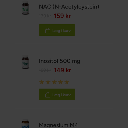
NAC (N-Acetylcystein)
159 kr
179 kr
Læg i kurv
Inositol 500 mg
149 kr
199 kr
Rating:
100%
Læg i kurv
Magnesium M4