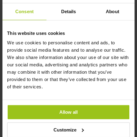
Adaptogener
Consent
Details
About
Leverdetox
Husk, at kosttilskud er et supplement til kosten.
This website uses cookies
Det vigtigste er en sund kost, regelmæssig
We use cookies to personalise content and ads, to
aktivitet og stresshåndtering. Vores råd erstatter
provide social media features and to analyse our traffic.
ikke konventionel medicinsk behandling.
We also share information about your use of our site with
Forfatter
our social media, advertising and analytics partners who
may combine it with other information that you’ve
provided to them or that they’ve collected from your use
of their services.
Forfatter:
Greatlife.dk ,
Bedst inden for sundhed
Lægeligt anmeldt af:
Allow all
Teresa Husén, Funktionel Medicinsk
Ernæringsterapeut
Customize
Opdateret: