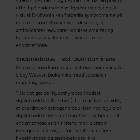
vitamin, E-vitamin og B-vitaminer har en positiv
effekt på endometriose. Dyrestudier har også
vist, at D-vitamin kan forbedre symptomerne på
endometriose. Studier viser desuden, at
antioxidanter reducerer kroniske smerter og
betændelsesmarkører hos kvinder med
endometriose.
Endometriose – østrogendominans
Endometriose kan skyldes østrogendominans. Dr.
Libby Weaver, biokemiker med speciale i
ernæring, skriver:
"Når det gælder hypothyreose (nedsat
skjoldbruskkirtelfunktion), har man længe vidst,
at overdreven østrogenproduktion nedregulerer
skjoldbruskkirtlens funktion. Givet at hormonel
endometriose er en tilstand med ekstrem
østrogendominans, er forbindelsen mellem
hypothyreose og endometriose ikke