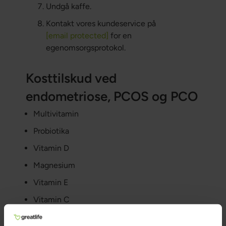
Undgå kaffe.
Kontakt vores kundeservice på
[email protected]
for en
egenomsorgsprotokol.
Kosttilskud ved
endometriose, PCOS og PCO
Multivitamin
Probiotika
Vitamin D
Magnesium
Vitamin E
Vitamin C
B-vitaminer