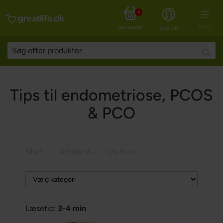
0
MENU
DIN INDKØBSKURV
LOG IND
Searc
Tips til endometriose, PCOS
& PCO
Start
Artikler & Inspiration
Tips til endometriose, PCOS & PCO
Læsetid:
3-4 min