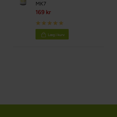
MK7
169 kr
Rating:
100%
Læg i kurv