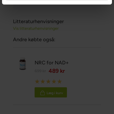
16 Juni 2026
Litteraturhenvisninger
Vis litteraturhenvisninger
Andre købte også:
NRC for NAD+
489 kr
699 kr
Rating:
100%
Læg i kurv