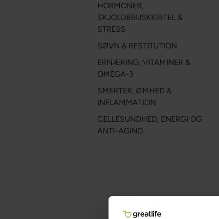
HORMONER,
SKJOLDBRUSKKIRTEL &
STRESS
SØVN & RESTITUTION
ERNÆRING, VITAMINER &
OMEGA-3
SMERTER, ØMHED &
INFLAMMATION
CELLE­SUNDHED, ENERGI OG
ANTI-AGING