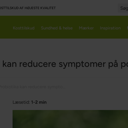
OSTTILSKUD AF HØJESTE KVALITET
Searc
Kosttilskud
Sundhed & helse
Mærker
Inspiration
a kan reducere symptomer på pol
Probiotika kan reducere symptomer på pollenallergi
Læsetid:
1-2 min