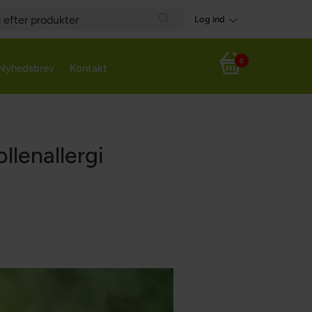
Log ind
h
Search
0
Nyhedsbrev
Kontakt
Din indkøbskurv
lenallergi