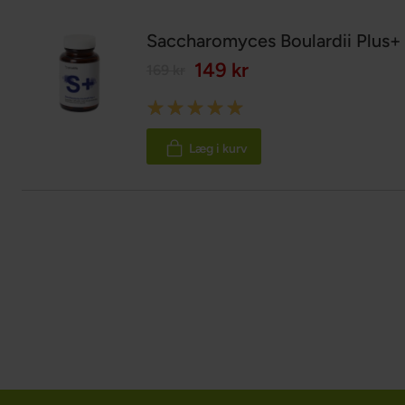
Saccharomyces Boulardii Plus+
149 kr
169 kr
Rating:
100%
Læg i kurv