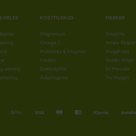
& HELSE
KOSTTILSKUD
MERKER
døjelse
Magnesium
Greatlife
apning
Omega 3
Innate Respo
ergi
Probiotika & Enzymer
MegaFood
ar
Kreatin
Nordic Kings
og amning
Elektrolytter
Dr Mercola
rensning
Adaptogener
Tru Niagen