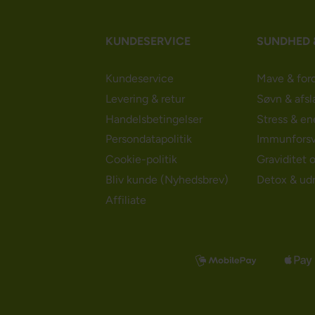
KUNDESERVICE
SUNDHED 
Kundeservice
Mave & for
Levering & retur
Søvn & afsl
Handelsbetingelser
Stress & en
Persondatapolitik
Immunforsv
Cookie-politik
Graviditet 
Bliv kunde (Nyhedsbrev)
Detox & ud
Affiliate