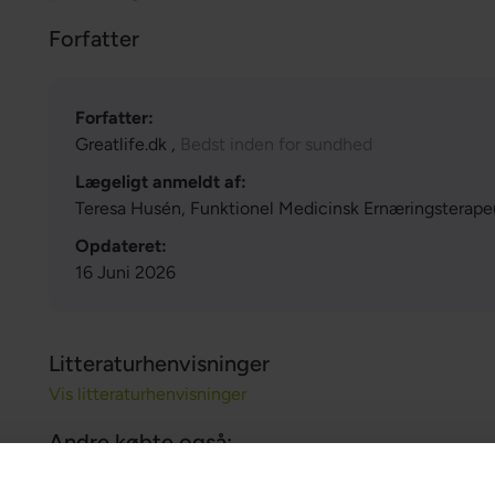
Forfatter
Forfatter:
Greatlife.dk ,
Bedst inden for sundhed
Lægeligt anmeldt af:
Teresa Husén, Funktionel Medicinsk Ernæringsterape
Opdateret:
16 Juni 2026
Litteraturhenvisninger
Vis litteraturhenvisninger
Andre købte også: