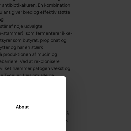
ter antibiotikakuren. En kombination
lans giver bred og effektiv støtte
ng.
estår af nøje udvalgte
um-stammer), som fermenterer ikke-
dtsyrer som butyrat, propionat og
cytter og har en stærk
så produktionen af mucin og
barriere. Ved at rekolonisere
, hvilket hæmmer patogen vækst og
e T-celler. Læs om alle de
id. S. boulardii er en levende
irker gennem flere mekanismer.
, såsom Clostridium difficile og
About
itelet. S. boulardii udskiller også
lerer produktionen af sekretorisk
har den vist sig at modulere NF-