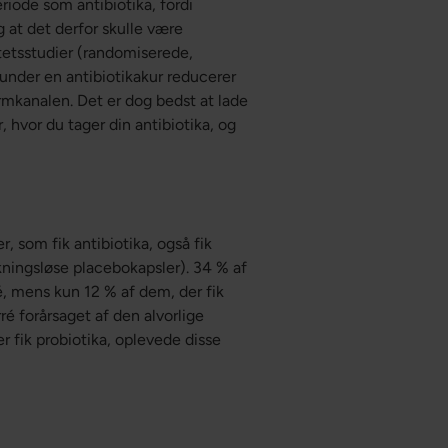
iode som antibiotika, fordi
g at det derfor skulle være
itetsstudier (randomiserede,
 under en antibiotikakur reducerer
rmkanalen. Det er dog bedst at lade
hvor du tager din antibiotika, og
, som fik antibiotika, også fik
kningsløse placebokapsler). 34 % af
ré, mens kun 12 % af dem, der fik
rré forårsaget af den alvorlige
r fik probiotika, oplevede disse