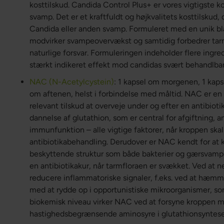
kosttilskud. Candida Control Plus+ er vores vigtigste 
svamp. Det er et kraftfuldt og højkvalitets kosttilskud
Candida eller anden svamp. Formuleret med en unik bla
modvirker svampeovervækst og samtidig forbedrer ta
naturlige forsvar. Formuleringen indeholder flere ing
stærkt indikeret effekt mod candidas svært behandlbar
NAC (N-Acetylcystein)
: 1 kapsel om morgenen, 1 kap
om aftenen, helst i forbindelse med måltid. NAC er en 
relevant tilskud at overveje under og efter en antibio
dannelse af glutathion, som er central for afgiftning, a
immunfunktion – alle vigtige faktorer, når kroppen ska
antibiotikabehandling. Derudover er NAC kendt for at k
beskyttende struktur som både bakterier og gærsvampe
en antibiotikakur, når tarmfloraen er svækket. Ved at 
reducere inflammatoriske signaler, f.eks. ved at hæ
med at rydde op i opportunistiske mikroorganismer, som
biokemisk niveau virker NAC ved at forsyne kroppen m
hastighedsbegrænsende aminosyre i glutathionsyntes