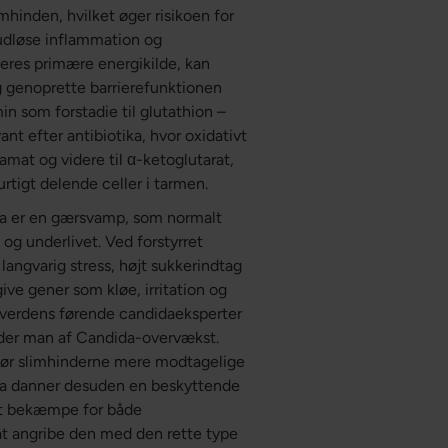
mhinden, hvilket øger risikoen for
 udløse inflammation og
eres primære energikilde, kan
 genoprette barrierefunktionen
in som forstadie til glutathion –
ant efter antibiotika, hvor oxidativt
amat og videre til α-ketoglutarat,
urtigt delende celler i tarmen.
dida er en gærsvamp, som normalt
og underlivet. Ved forstyrret
 langvarig stress, højt sukkerindtag
ive gener som kløe, irritation og
f verdens førende candidaeksperter
lider man af Candida-overvækst.
gør slimhinderne mere modtagelige
dida danner desuden en beskyttende
 at bekæmpe for både
 at angribe den med den rette type