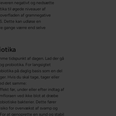
e leveren negativt og nedsætte
tika til øgede niveauer af
å overfladen af gramnegative
S. Dette kan udløse en
le gange værre end selve
iotika
samme tidspunkt af dagen. Lad der gå
g probiotika. For langsigtet
biotika på daglig basis som en del
ger. Hvis du skal tage, tager eller
 med det samme:
fekt før, under eller efter indtag af
armfloraen ved ikke blot at dræbe
biotiske bakterier. Dette fører
risiko for overvækst af svamp og
or at genoprette en sund og stabil