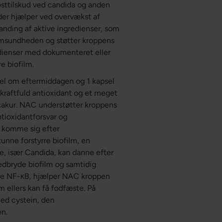
kosttilskud ved candida og anden
, der hjælper ved overvækst af
nding af aktive ingredienser, som
rmsundheden og støtter kroppens
redienser med dokumenteret eller
e biofilm.
sel om eftermiddagen og 1 kapsel
kraftfuld antioxidant og et meget
tikakur. NAC understøtter kroppens
ntioxidantforsvar og
l komme sig efter
unne forstyrre biofilm, en
, især Candida, kan danne efter
nedbryde biofilm og samtidig
mme NF-κB, hjælper NAC kroppen
 ellers kan få fodfæste. På
ed cystein, den
en.