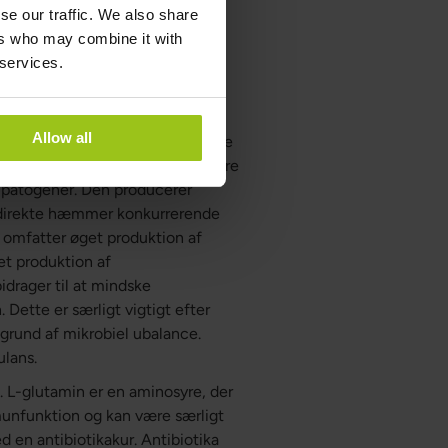
mmer tarmens barrierefunktion.
se our traffic. We also share
 værdifuld til at genoprette
ers who may combine it with
deholder ægte Lynside®
 services.
oagulans er en sporedannende,
Allow all
og når tarmen levende. Sporerne
 B. coagulans fermenterer kostfibre
 patogener. Den producerer
m direkte hæmmer konkurrerende
 omfatter øget produktion af
et produktion af
idrager til at mindske
Dette er særligt vigtigt efter
grund af mikrobiel ubalance.
lans.
d. L-glutamin er en aminosyre, der
mmunfunktion og kan være særligt
ed en antibiotikakur. Antibiotika