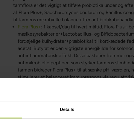
tarmflora er det vigtigt at tilføre probiotika under og ef
af Flora Plus+, Saccharomyces boulardii og Bacillus coagu
til tarmens mikrobielle balance efter antibiotikabehandli
Flora Plus+
: 1 kapsel/dag til hvert måltid. Flora Plus+ b
mælkesyrebakterier (Lactobacillus- og Bifidobacteri
fordøjelige kulhydrater (præbiotika) til kortkædede fe
acetat. Butyrat er den vigtigste energikilde for kolono
antiinflammatorisk effekt. Disse bakterier fremmer og
antimikrobielle peptider, som styrker tarmens slimhinde
tarmen bidrager Flora Plus+ til at sænke pH-værdien
stimulerer et balanceret immunrespons via regulatorisk
stammer, der indgår,
her
.
Saccharomyces boulardii
: 1 kapsel/dag 30 min før målt
probiotisk gær, som overlever mavesyre og galde og v
Den binder sig til patogene bakterier og deres toksiner
Details
Escherichia coli, og forhindrer deres adhæsion til tarmep
proteaser, som nedbryder bakterielle toksiner, og stimu
IgA, som er central for mukosal immunitet. Derudover 