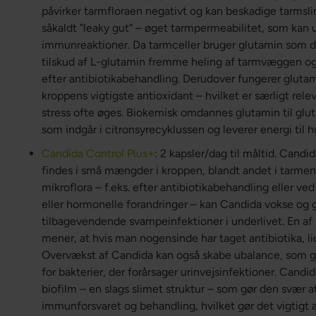
påvirker tarmfloraen negativt og kan beskadige tarmsli
såkaldt ”leaky gut” – øget tarmpermeabilitet, som kan
immunreaktioner. Da tarmceller bruger glutamin som d
tilskud af L-glutamin fremme heling af tarmvæggen og
efter antibiotikabehandling. Derudover fungerer glutam
kroppens vigtigste antioxidant – hvilket er særligt relev
stress ofte øges. Biokemisk omdannes glutamin til glut
som indgår i citronsyrecyklussen og leverer energi til h
Candida Control Plus+
: 2 kapsler/dag til måltid. Can
findes i små mængder i kroppen, blandt andet i tarmen 
mikroflora – f.eks. efter antibiotikabehandling eller ved
eller hormonelle forandringer – kan Candida vokse og g
tilbagevendende svampeinfektioner i underlivet. En a
mener, at hvis man nogensinde har taget antibiotika, 
Overvækst af Candida kan også skabe ubalance, som 
for bakterier, der forårsager urinvejsinfektioner. Can
biofilm – en slags slimet struktur – som gør den svær
immunforsvaret og behandling, hvilket gør det vigtigt