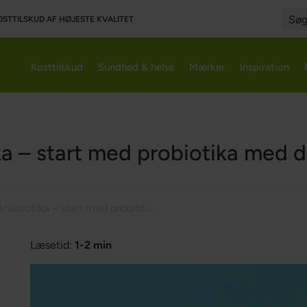
OSTTILSKUD AF HØJESTE KVALITET
Searc
Kosttilskud
Sundhed & helse
Mærker
Inspiration
ka – start med probiotika med
Antibiotika – start med probiotika med det samme
Læsetid:
1-2 min