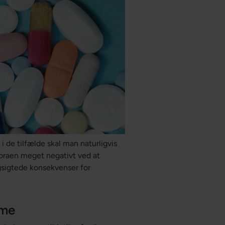
i de tilfælde skal man naturligvis
floraen meget negativt ved at
gsigtede konsekvenser for
mme