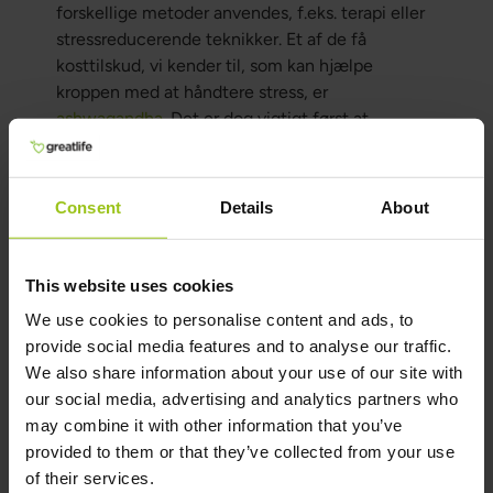
forskellige metoder anvendes, f.eks. terapi eller
stressreducerende teknikker. Et af de få
kosttilskud, vi kender til, som kan hjælpe
kroppen med at håndtere stress, er
ashwagandha
. Det er dog vigtigt først at
identificere og håndtere årsagerne til stress.
Bemærk, at vores egenomsorgsprotokoller ikke
Consent
Details
About
er beregnet til at diagnosticere, behandle eller
helbrede sygdomme. De er vejledende tips til
egenomsorg og bør ikke erstatte konventionel
This website uses cookies
medicinsk behandling. Kosttilskud bør ikke
bruges som en erstatning for en varieret kost. En
We use cookies to personalise content and ads, to
sund og balanceret livsstil er afgørende.
provide social media features and to analyse our traffic.
We also share information about your use of our site with
our social media, advertising and analytics partners who
Kilder og videnskabelige
may combine it with other information that you’ve
referencer
provided to them or that they’ve collected from your use
of their services.
Ford, A. C., Moayyedi, P., Lacy, B. E., Lembo, A. J.,