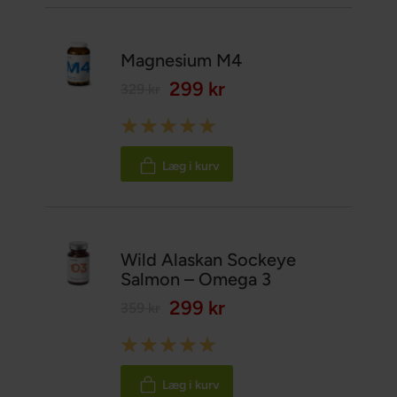
Magnesium M4
299 kr
329 kr
Rating:
100%
Læg i kurv
Wild Alaskan Sockeye
Salmon – Omega 3
299 kr
359 kr
Rating:
100%
Læg i kurv