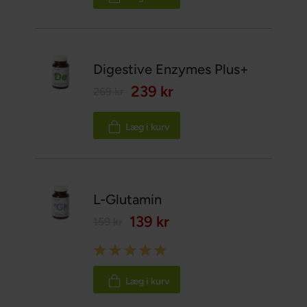
Digestive Enzymes Plus+
239 kr
269 kr
Læg i kurv
L-Glutamin
139 kr
159 kr
Rating:
100%
Læg i kurv