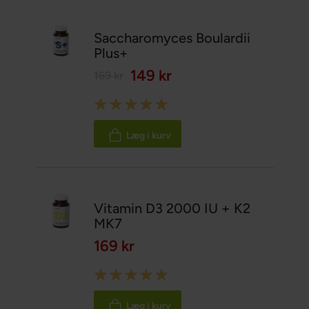
Saccharomyces Boulardii
Plus+
149 kr
169 kr
Rating:
100%
Læg i kurv
Vitamin D3 2000 IU + K2
MK7
169 kr
Rating:
100%
Læg i kurv