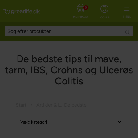
0
MENU
DIN INDKØBSKURV
LOG IND
Searc
De bedste tips til mave,
tarm, IBS, Crohns og Ulcerøs
Colitis
Start
Artikler & Inspiration
De bedste tips til mave, tarm, IBS, Crohns og Ulcerøs Colitis