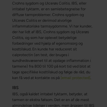
Crohns sygdom og Ulcerøs Colitis. IBS, eller
irritabel tyktarm, er en samlebetegnelse for
diffuse tarmproblemer. Crohns sygdom og
Ulcerøs Colitis er derimod alvorlige
inflammatoriske tarmsygdomme. Vi har kunder,
der har lidt af IBS, Crohns sygdom og Ulcerøs
Colitis, og som har oplevet betydelige
forbedringer ved hjælp af egenomsorg og
kosttilskud. En kunde har reduceret sit
calprotectin (en test, der bruges i
sundhedsvæsenet til at opdage inflammation i
tarmene) fra 800 til 100 på kort tid ved blot at
tage specifikke kosttilskud og følge de råd, du
kan få ved at kontakte os på
[email protected]
.
IBS
IBS, også kaldet irritabel tyktarm, betyder, at
tarmen er ekstra følsom. Det er en af de mest
almindelige lidelser i verden, men årsagen til IBS