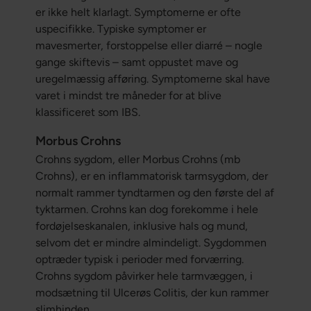
er ikke helt klarlagt. Symptomerne er ofte
uspecifikke. Typiske symptomer er
mavesmerter, forstoppelse eller diarré – nogle
gange skiftevis – samt oppustet mave og
uregelmæssig afføring. Symptomerne skal have
varet i mindst tre måneder for at blive
klassificeret som IBS.
Morbus Crohns
Crohns sygdom, eller Morbus Crohns (mb
Crohns), er en inflammatorisk tarmsygdom, der
normalt rammer tyndtarmen og den første del af
tyktarmen. Crohns kan dog forekomme i hele
fordøjelseskanalen, inklusive hals og mund,
selvom det er mindre almindeligt. Sygdommen
optræder typisk i perioder med forværring.
Crohns sygdom påvirker hele tarmvæggen, i
modsætning til Ulcerøs Colitis, der kun rammer
slimhinden.