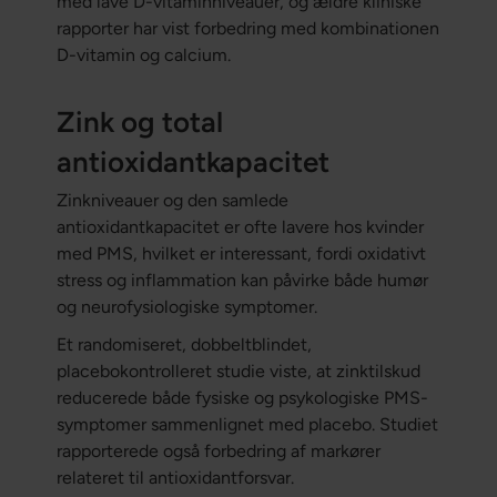
med lave D-vitaminniveauer, og ældre kliniske
rapporter har vist forbedring med kombinationen
D-vitamin og calcium.
Zink og total
antioxidantkapacitet
Zinkniveauer og den samlede
antioxidantkapacitet er ofte lavere hos kvinder
med PMS, hvilket er interessant, fordi oxidativt
stress og inflammation kan påvirke både humør
og neurofysiologiske symptomer.
Et randomiseret, dobbeltblindet,
placebokontrolleret studie viste, at zinktilskud
reducerede både fysiske og psykologiske PMS-
symptomer sammenlignet med placebo. Studiet
rapporterede også forbedring af markører
relateret til antioxidantforsvar.