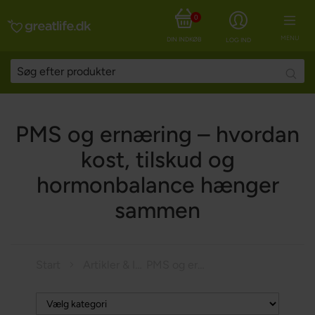
0
MENU
DIN INDKØBSKURV
LOG IND
Searc
PMS og ernæring – hvordan
kost, tilskud og
hormonbalance hænger
sammen
Start
Artikler & Inspiration
PMS og ernæring – hvordan kost, tilskud og hormonbalance hænger sammen