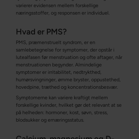
varierer evidensen mellem forskellige
næringsstoffer, og responsen er individuel.
Hvad er PMS?
PMS, præmenstruelt syndrom, er en
samlebetegnelse for symptomer, der opstår i
lutealfasen før menstruation og ofte aftager, når
menstruationen begynder. Almindelige
symptomer er irritabilitet, nedtrykthed,
humørsvingninger, ømme bryster, oppustethed,
hovedpine, træthed og koncentrationsbesvær.
Symptomerne kan variere kraftigt mellem
forskellige kvinder, hvilket gør det relevant at se
på helheden: hormoner, kost, søvn, stress,
blodsukker og ernæringsstatus.
Calcium, magnesium og D-