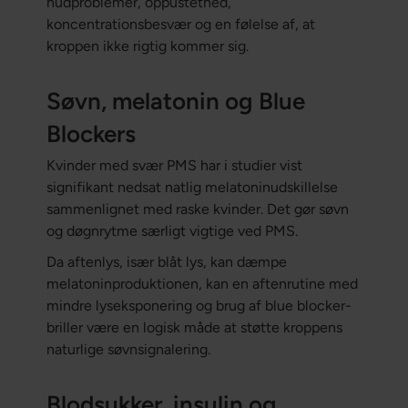
hudproblemer, oppustethed,
koncentrationsbesvær og en følelse af, at
kroppen ikke rigtig kommer sig.
Søvn, melatonin og Blue
Blockers
Kvinder med svær PMS har i studier vist
signifikant nedsat natlig melatoninudskillelse
sammenlignet med raske kvinder. Det gør søvn
og døgnrytme særligt vigtige ved PMS.
Da aftenlys, især blåt lys, kan dæmpe
melatoninproduktionen, kan en aftenrutine med
mindre lyseksponering og brug af blue blocker-
briller være en logisk måde at støtte kroppens
naturlige søvnsignalering.
Blodsukker, insulin og