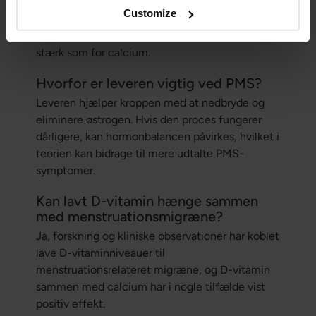
undersøgte, mens zink og vitamin B6 også har
Customize
interessante data bag sig. Magnesium bruges
ofte i praksis, men evidensen er ikke lige så
stærk som for calcium.
Hvorfor er leveren vigtig ved PMS?
Leveren hjælper kroppen med at nedbryde og
eliminere østrogen. Hvis den proces fungerer
dårligere, kan hormonbalancen påvirkes, hvilket i
teorien kan bidrage til mere udtalte PMS-
symptomer.
Kan lavt D-vitamin hænge sammen
med menstruationsmigræne?
Ja, forskning og kliniske observationer har koblet
lave D-vitaminniveauer til
menstruationsrelateret migræne, og D-vitamin
sammen med calcium har i nogle tilfælde vist
positiv effekt.