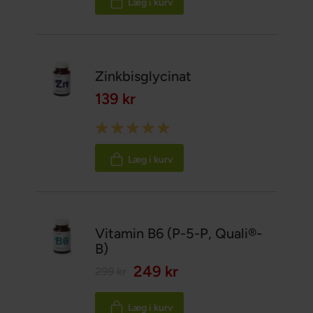
Læg i kurv
Zinkbisglycinat
139 kr
Rating:
100%
Læg i kurv
Vitamin B6 (P-5-P, Quali®-
B)
249 kr
299 kr
Læg i kurv