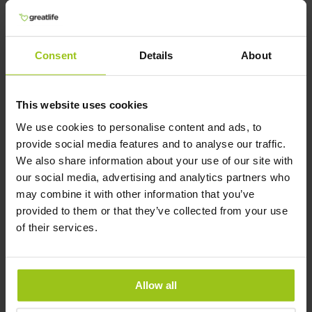
Da serotonin påvirkes af østrogen og
progesteron, kan en sådan biologisk sårbarhed
bidrage til nedtrykthed, angst, irritabilitet og
følelsesmæssig ustabilitet i den præmenstruelle
Consent
Details
About
fase.
This website uses cookies
Q&A: PMS og ernæring
We use cookies to personalise content and ads, to
provide social media features and to analyse our traffic.
Kan kosttilskud hjælpe ved PMS?
We also share information about your use of our site with
Ja, visse tilskud som calcium, magnesium, D-
our social media, advertising and analytics partners who
vitamin, zink og vitamin B6 er i studier blevet
may combine it with other information that you’ve
koblet til færre PMS-symptomer hos nogle
provided to them or that they’ve collected from your use
kvinder. Effekten varierer dog mellem individer
of their services.
og mellem forskellige studier.
Hvilke næringsstoffer er mest
undersøgte ved PMS?
Allow all
Calcium og D-vitamin hører til de bedst