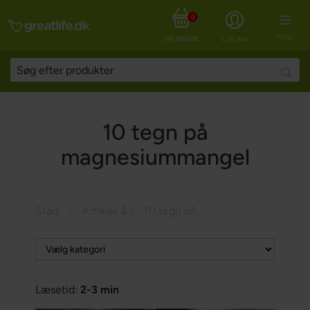
0
MENU
DIN INDKØBSKURV
LOG IND
Searc
10 tegn på
magnesiummangel
Start
Artikler & Inspiration
10 tegn på magnesiummangel
Læsetid:
2-3 min