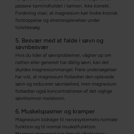
passere tarmindholdet i tarmen, ikke korrekt.
Forskning viser, at magnesium kan lindre kronisk
forstoppelse og smerteoplevelser under
toiletbesøg.
5. Besvær med at falde i søvn og
søvnbesvær
Hvis du lider af søvnproblemer, vågner op om
natten eller generelt har dårlig søvn, kan det
skyldes magnesiummangel. Flere undersøgelser
har vist, at magnesium forbedrer den oplevede
søvn og reducerer søvnløshed, men magnesium
forbedrer også koncentrationen af ​​det vigtige
søvnhormon melatonin.
6. Muskelspasmer og kramper
Magnesium bidrager til nervesystemets normale
funktion og til normal muskelfunktion.
Magnesiummangel kan føre til uforklarlige