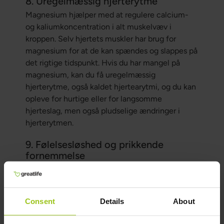
8. Uregelmæssig hjerterytme
Magnesium hjælper med at regulere calcium-
og kaliumkoncentration i alt muskelvæv i
kroppen. Selv hjertets muskler har brug for
magnesium for at de kan spændes og slappes på
det rigtige tidspunkt. Hvis du har mangel på
magnesium, kan du få uregelmæssig
hjerterytme, også kaldet hjertearytmi, og du kan
opleve for hurtige eller for langsomme
hjerteslag, men også pludselige ændringer i
hjerterytmen.
9. Følelsesløshed og prikkende
fornemmelse
Hvis du oplever følelsesløshed og prikken i
kroppen, normalt i hænder og fødder, kan det
delvis skyldes magnesiummangel, da
Consent
Details
About
magnesium er nødvendig for, at nervesignaler
sendes korrekt. Hvis følelsesløshed og prikken