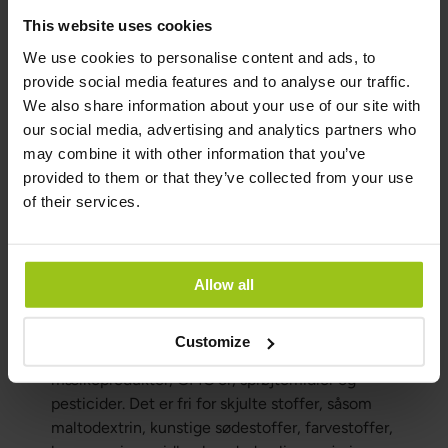
skyldes magnesiummangel, korrigeres den let
This website uses cookies
med magnesiumtilskud.
We use cookies to personalise content and ads, to
10. Humør
provide social media features and to analyse our traffic.
We also share information about your use of our site with
Magnesium er vigtig for at regulere
our social media, advertising and analytics partners who
neurotransmittere, som igen er nødvendige for
may combine it with other information that you’ve
blandt andet at regulere vores humør. Hvis du
provided to them or that they’ve collected from your use
har mangel på magnesium, kan humøret blive
of their services.
påvirket negativt, og du kan føle dig mere
bekymret, blive mere irriteret eller få
humørsvingninger.
Hvis du tager magnesium, er det altid bedst at
Allow all
tage magnesium af højeste kvalitet uden skjult
magnesiumoxid. GreatLifes eget magnesium er
Customize
ekstremt rent og naturligt fri for gluten, soja,
mælkeprodukter, GMO'er, sprøjtemidler og
pesticider. Det er fri for skjulte stoffer, såsom
maltodextrin, kunstige sødestoffer, farvestoffer,